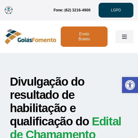
Ir
Fone: (62) 3216-4900
LGPD
para
o
conteúdo
Emitir
Toggle
Boleto
Naviga
Institucional
Abrir 
Divulgação do
Linhas de Crédito
resultado de
Atendimento
habilitação e
qualificação do
Edital
Sustentabilidade
de Chamamento