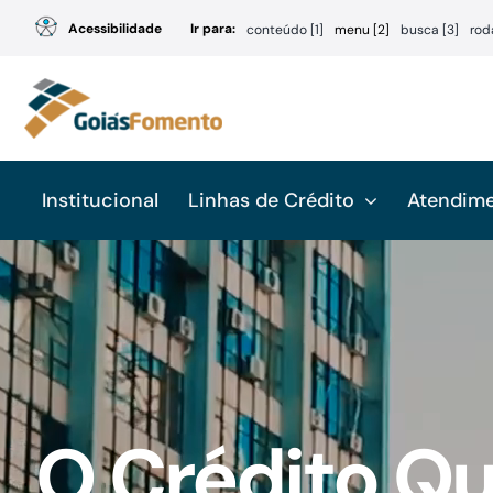
Ir
Acessibilidade
Ir para:
conteúdo [1]
menu [2]
busca [3]
rod
para
o
conteúdo
Institucional
Linhas de Crédito
Atendim
O Crédito Q