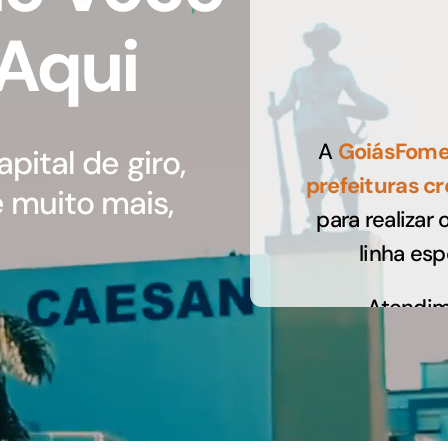
 Aqui
GoiásFomento Investimento
Para modernizar, ampliar, adquirir maquinários,
realizar obras, dentre outros serviços
A
GoiásFom
pital de giro,
prefeituras c
 muito mais,
para realizar
linha es
Atendi
Repasse