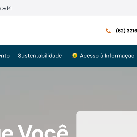
apé [4]
(62) 32
ento
Sustentabilidade
Acesso à Informação
ue Você