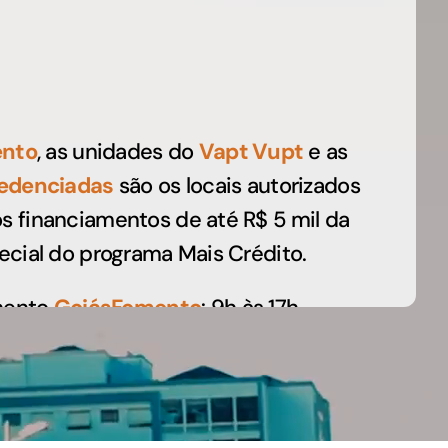
Microcrédito
Para MEI, microempresas e pessoas físicas
(feirantes e transportes)
ento
, as unidades do
Vapt Vupt
e as
redenciadas
são os locais autorizados
 os financiamentos de até R$ 5 mil da
pecial do programa Mais Crédito.
mento
GoiásFomento
: 9h às 17h
Acesse Aqui
Todas Linhas de Crédito