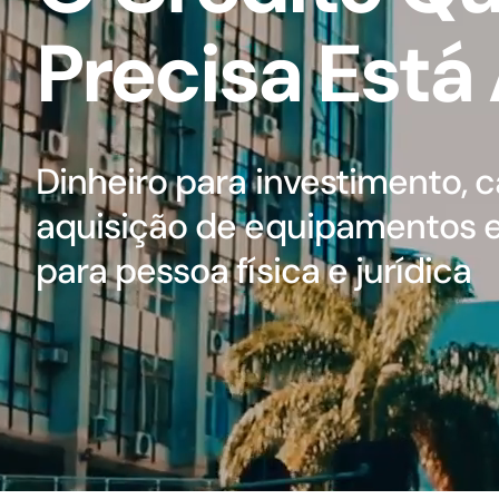
Precisa Está
GoiásFomento Giro
Para compra de matérias primas, insumos,
manutenção de estoques e despesas operacionais
Dinheiro para investimento, ca
aquisição de equipamentos e
para pessoa física e jurídica
Turismo