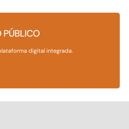
Conheça as demais linhas de crédito da
GoiásFomento
 PÚBLICO
plataforma digital integrada.