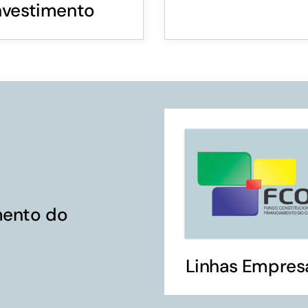
nvestimento
Financiamentos com recursos do BNDES, Fungetur,
Finep, FCO
mento do
Linhas Empresa