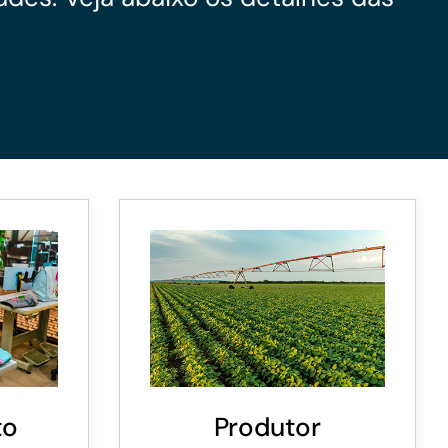
Microcrédito
Para MEI, microempresas e pessoas físicas
(feirantes e transportes)
to
Produtor
Todas Linhas de Crédito