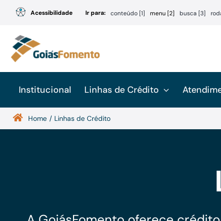
Ir
Acessibilidade
Ir para:
conteúdo [1]
menu [2]
busca [3]
rod
para
o
conteúdo
Institucional
Linhas de Crédito
Atendim
Home
Linhas de Crédito
A GoiásFomento oferece crédito 