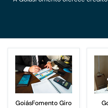
GoiásFomento Giro
Para compra de matérias primas, insumos,
manutenção de estoques e despesas operacionais
GoiásFomento Giro
G
Turismo