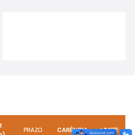
M
PRAZO
CARÊNCIA
LIMITE
m)