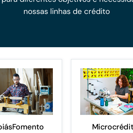
nossas linhas de crédito
GoiásFomento Investimento
Para modernizar, ampliar, adquirir maquinários,
realizar obras, dentre outros serviços
oiásFomento
Microcrédi
Repasse