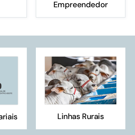
Empreendedor
Conheça as demais linhas de crédito da
GoiásFomento
Linhas Rurais
riais