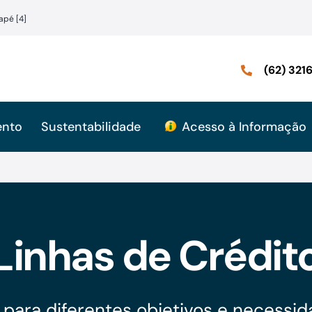
apé [4]
(62) 32
ento
Sustentabilidade
Acesso à Informação
Linhas de Crédit
para diferentes objetivos e necessida