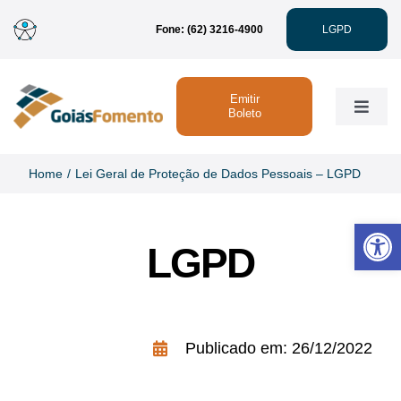
Ir
Fone: (62) 3216-4900
LGPD
para
o
conteúdo
Emitir
Toggle
Boleto
Naviga
Institucional
Home
Lei Geral de Proteção de Dados Pessoais – LGPD
Abrir 
Linhas de Crédito
LGPD
Atendimento
Publicado em: 26/12/2022
Sustentabilidade