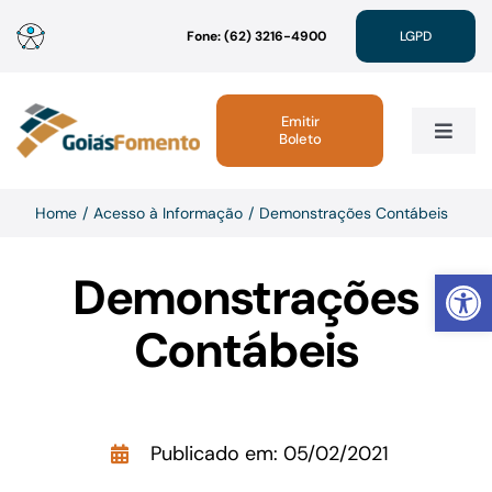
Ir
Fone: (62) 3216-4900
LGPD
para
o
conteúdo
Emitir
Boleto
Toggle
Navig
Institucional
Home
Acesso à Informação
Demonstrações Contábeis
Abrir 
Demonstrações
Linhas de Crédito
Contábeis
Atendimento
Sustentabilidade
Publicado em: 05/02/2021