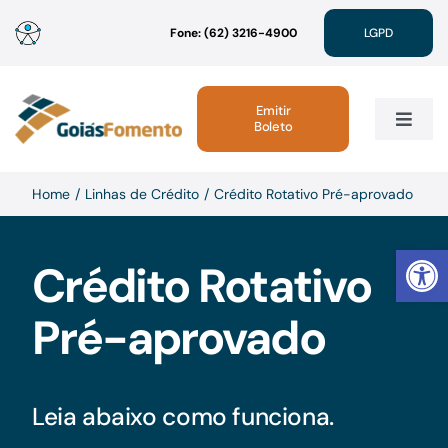
Ir
Fone: (62) 3216-4900
LGPD
para
o
conteúdo
Emitir
Boleto
Toggle
Navig
Institucional
Home
Linhas de Crédito
Crédito Rotativo Pré-aprovado
Abrir 
Linhas de Crédito
Crédito Rotativo
Pré-aprovado
Atendimento
Sustentabilidade
Leia abaixo como funciona.