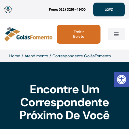
Ir
Fone: (62) 3216-4900
LGPD
para
o
conteúdo
Emitir
Boleto
Toggle
Navig
Institucional
Home
Atendimento
Correspondente GoiásFomento
Abrir 
Linhas de Crédito
Encontre Um
Atendimento
Correspondente
Próximo De Você
Sustentabilidade