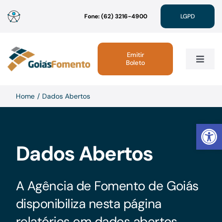
Ir
Fone: (62) 3216-4900
LGPD
para
o
conteúdo
Emitir
Boleto
Toggle
Navig
Institucional
Home
Dados Abertos
Abrir 
Linhas de Crédito
Dados Abertos
Atendimento
A Agência de Fomento de Goiás
Sustentabilidade
disponibiliza nesta página
relatórios em dados abertos,