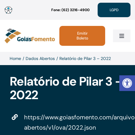
Ir
Fone: (62) 3216-4900
LGPD
para
o
conteúdo
Emitir
Boleto
Toggle
Navig
Institucional
Home
Dados Abertos
Relatório de Pilar 3 – 2022
Abrir 
Relatório de Pilar 3 –
Linhas de Crédito
2022
Atendimento
https://www.goiasfomento.com/arquiv
Sustentabilidade
abertos/v1/ova/2022.json