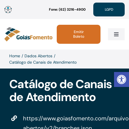
Ir
Fone: (62) 3216-4900
LGPD
para
o
conteúdo
Emitir
Boleto
Toggle
Navig
Institucional
Home
Dados Abertos
Catálogo de Canais de Atendimento
Abrir 
Linhas de Crédito
Catálogo de Canais
de Atendimento
Atendimento
Sustentabilidade
https://www.goiasfomento.com/arquiv
abertos/v2/branches.json