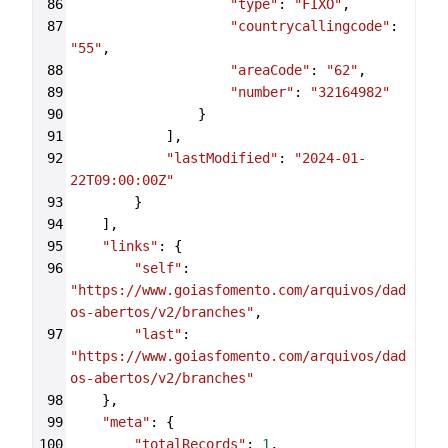
86
"type"
: 
"FIXO"
,
87
"countrycallingcode"
: 
"55"
,
88
"areaCode"
: 
"62"
,
89
"number"
: 
"32164982"
90
                }
91
            ],
92
"lastModified"
: 
"2024-01-
22T09:00:00Z"
93
        }
94
    ],
95
"links"
: {
96
"self"
: 
"https://www.goiasfomento.com/arquivos/dad
os-abertos/v2/branches"
,
97
"last"
: 
"https://www.goiasfomento.com/arquivos/dad
os-abertos/v2/branches"
98
    },
99
"meta"
: {
100
"totalRecords"
: 
1
,