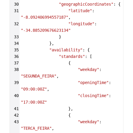
30
"geographicCoordinates"
: {
31
"latitude"
: 
"-8.092406994557187"
,
32
"longitude"
: 
"-34.885209676623134"
33
                }
34
            },
35
"availability"
: {
36
"standards"
: [
37
                    {
38
"weekday"
: 
"SEGUNDA_FEIRA"
,
39
"openingTime"
: 
"09:00:00Z"
,
40
"closingTime"
: 
"17:00:00Z"
41
                    },
42
                    {
43
"weekday"
: 
"TERCA_FEIRA"
,