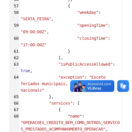
57
                    {
58
"weekday"
: 
"SEXTA_FEIRA"
,
59
"openingTime"
: 
"09:00:00Z"
,
60
"closingTime"
: 
"17:00:00Z"
61
                    }
62
                ],
63
"isPublicAccessAllowed"
: 
true
,
64
"exception"
: 
"Exceto 
feriados municipais, estaduais e 
nacionais"
65
            },
66
"services"
: [
67
                {
68
"name"
: 
"OPERACOES_CREDITO_BEM_COMO_OUTROS_SERVICO
S_PRESTADOS_ACOMPANHAMENTO_OPERACAO"
,