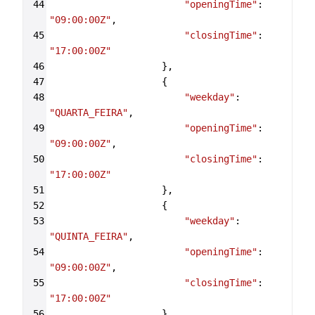
44
"openingTime"
: 
"09:00:00Z"
,
45
"closingTime"
: 
"17:00:00Z"
46
                    },
47
                    {
48
"weekday"
: 
"QUARTA_FEIRA"
,
49
"openingTime"
: 
"09:00:00Z"
,
50
"closingTime"
: 
"17:00:00Z"
51
                    },
52
                    {
53
"weekday"
: 
"QUINTA_FEIRA"
,
54
"openingTime"
: 
"09:00:00Z"
,
55
"closingTime"
: 
"17:00:00Z"
56
                    },