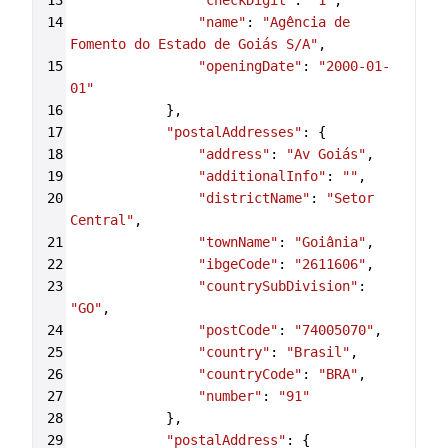
13
"checkDigit"
: 
"1"
,
14
"name"
: 
"Agência de 
Fomento do Estado de Goiás S/A"
,
15
"openingDate"
: 
"2000-01-
01"
16
            },
17
"postalAddresses"
: {
18
"address"
: 
"Av Goiás"
,
19
"additionalInfo"
: 
""
,
20
"districtName"
: 
"Setor 
Central"
,
21
"townName"
: 
"Goiânia"
,
22
"ibgeCode"
: 
"2611606"
,
23
"countrySubDivision"
: 
"GO"
,
24
"postCode"
: 
"74005070"
,
25
"country"
: 
"Brasil"
,
26
"countryCode"
: 
"BRA"
,
27
"number"
: 
"91"
28
            },
29
"postalAddress"
: {