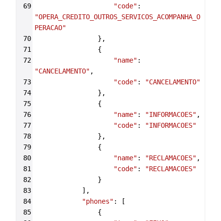
69
"code"
: 
"OPERA_CREDITO_OUTROS_SERVICOS_ACOMPANHA_O
PERACAO"
70
                },
71
                {
72
"name"
: 
"CANCELAMENTO"
,
73
"code"
: 
"CANCELAMENTO"
74
                },
75
                {
76
"name"
: 
"INFORMACOES"
,
77
"code"
: 
"INFORMACOES"
78
                },
79
                {
80
"name"
: 
"RECLAMACOES"
,
81
"code"
: 
"RECLAMACOES"
82
                }
83
            ],
84
"phones"
: [
85
                {