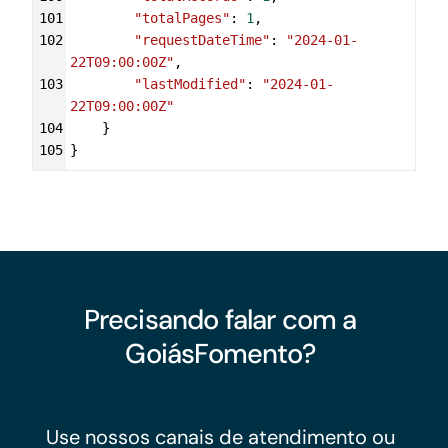
101
"totalPages"
: 
1
,
102
"requestDateTime"
: 
"2024-01-
22T09:00:00Z"
,
103
"lastModified"
: 
"2024-01-
22T09:00:00Z"
104
    }
105
}
Precisando falar com a
GoiásFomento?
Use nossos canais de atendimento ou