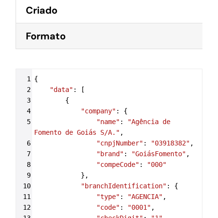
Criado
Formato
Syntax
1
{
Highlighter
2
"data"
: [
3
        {
4
"company"
: {
5
"name"
: 
"Agência de 
Fomento de Goiás S/A."
,
6
"cnpjNumber"
: 
"03918382"
,
7
"brand"
: 
"GoiásFomento"
,
8
"compeCode"
: 
"000"
9
            },
10
"branchIdentification"
: {
11
"type"
: 
"AGENCIA"
,
12
"code"
: 
"0001"
,