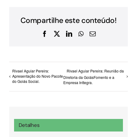
Compartilhe este conteúdo!
Facebook
X
LinkedIn
WhatsApp
E-
mail
Rivael Aguiar Pereira:
Rivael Aguiar Pereira: Reunião da
Apresentação do Novo Pacote
Diretoria da GoiásFomento e a
do Goiás Social.
Empresa Inttegra.
Detalhes