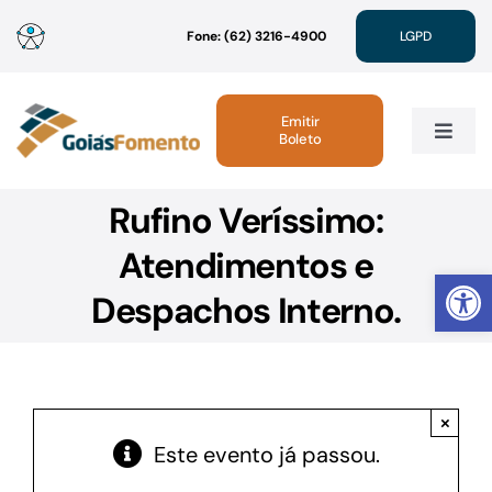
Ir
Fone: (62) 3216-4900
LGPD
para
o
conteúdo
Emitir
Boleto
Toggle
Navig
Rufino Veríssimo:
Institucional
Atendimentos e
Abrir 
Linhas de Crédito
Despachos Interno.
Atendimento
×
Sustentabilidade
Este evento já passou.