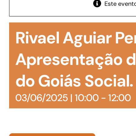
Este evento
GoiásFomento Giro
Para compra de matérias primas, insumos,
Rivael Aguiar Pe
manutenção de estoques e despesas operacionais
Apresentação d
do Goiás Social.
03/06/2025 | 10:00
-
12:00
Turismo