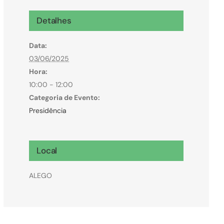
Microcrédito
Detalhes
Para MEI, microempresas e pessoas físicas
Data:
(feirantes e transportes)
03/06/2025
Hora:
10:00 - 12:00
Categoria de Evento:
Presidência
Local
ALEGO
Todas Linhas de Crédito