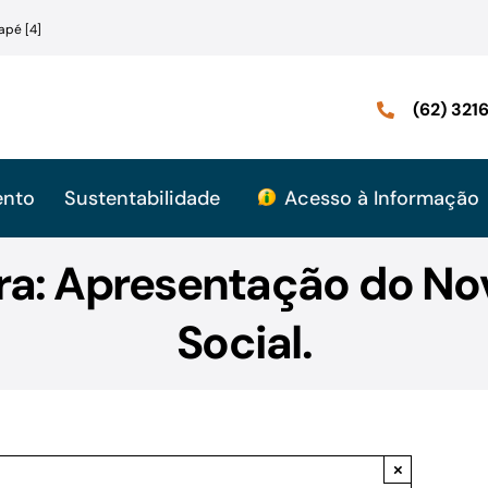
apé [4]
(62) 32
ento
Sustentabilidade
Acesso à Informação
ira: Apresentação do N
Social.
×