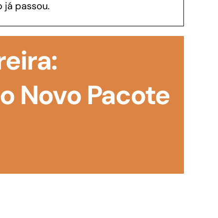
 já passou.
GoiásFomento Investimento
Para modernizar, ampliar, adquirir maquinários,
reira:
realizar obras, dentre outros serviços
o Novo Pacote
Repasse