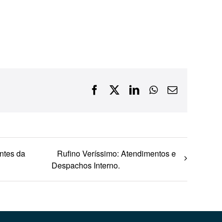
Financiamentos com recursos do BNDES, Fungetur,
Finep, FCO
Facebook
X
LinkedIn
WhatsApp
E-
mail
ntes da
Rufino Veríssimo: Atendimentos e
Despachos Interno.