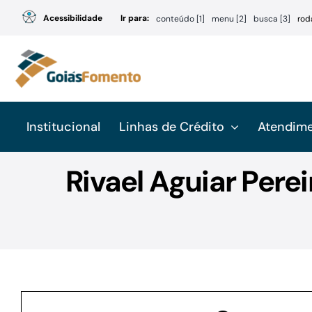
Ir
Acessibilidade
Ir para:
conteúdo [1]
menu [2]
busca [3]
rod
para
o
conteúdo
Institucional
Linhas de Crédito
Atendim
Rivael Aguiar Pere