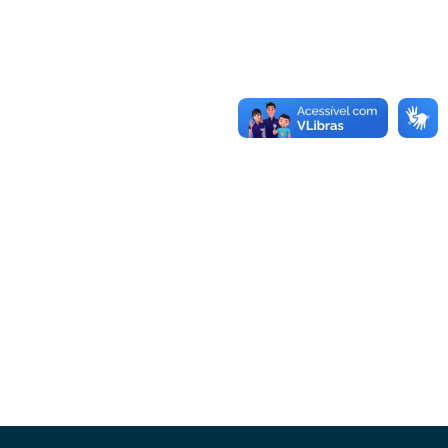
Conheça as demais linhas de crédito da
GoiásFomento