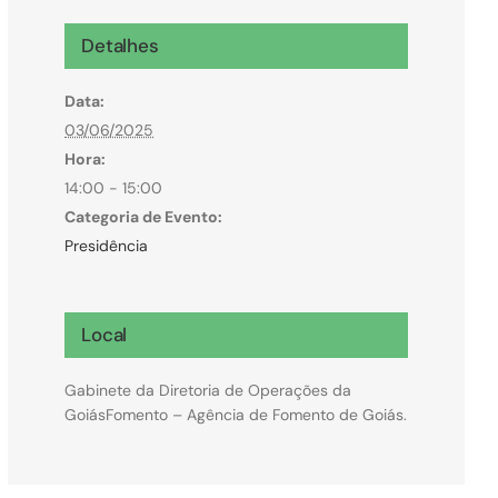
Microcrédito
Detalhes
Para MEI, microempresas e pessoas físicas
Data:
(feirantes e transportes)
03/06/2025
Hora:
14:00 - 15:00
Categoria de Evento:
Presidência
Local
Gabinete da Diretoria de Operações da
GoiásFomento – Agência de Fomento de Goiás.
Todas Linhas de Crédito