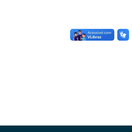
Conheça as demais linhas de crédito da
GoiásFomento