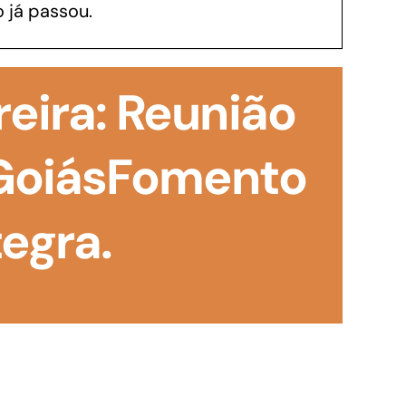
 já passou.
GoiásFomento Investimento
Para modernizar, ampliar, adquirir maquinários,
reira: Reunião
realizar obras, dentre outros serviços
 GoiásFomento
egra.
Repasse