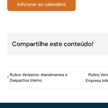
Adicionar ao calendário
Para os negócios voltados aos serviços do setor de
turismo
Compartilhe este conteúdo!
Rufino Veríssimo: Atendimentos e
Rufino Ver
Despachos Interno.
Empresa Intt