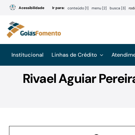
Ir
Acessibilidade
Ir para:
conteúdo [1]
menu [2]
busca [3]
rod
para
o
conteúdo
Institucional
Linhas de Crédito
Atendim
Rivael Aguiar Perei