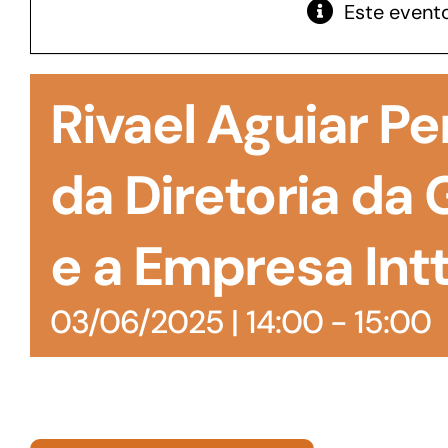
Este evento
GoiásFomento Giro
Para compra de matérias primas, insumos,
Rivael Aguiar Pe
manutenção de estoques e despesas operacionais
da Diretoria da
e a Empresa Intt
03/06/2025 | 14:00
-
15:00
Turismo