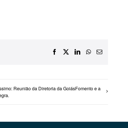
Financiamentos com recursos do BNDES, Fungetur,
Finep, FCO
Facebook
X
LinkedIn
WhatsApp
E-
mail
íssimo: Reunião da Diretoria da GoiásFomento e a
egra.