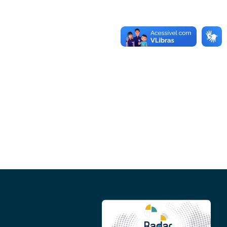
Conheça as demais linhas de crédito da
GoiásFomento