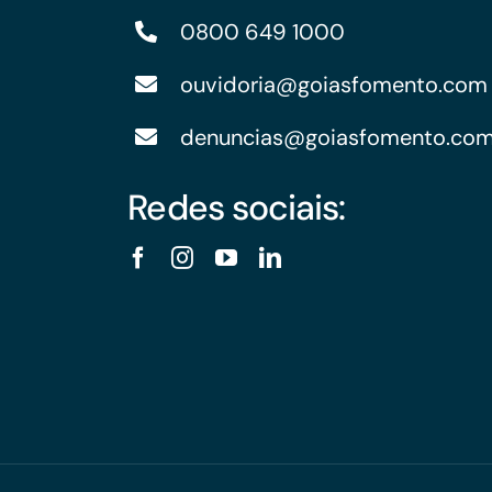
0800 649 1000
ouvidoria@goiasfomento.com
denuncias@goiasfomento.co
Redes sociais: