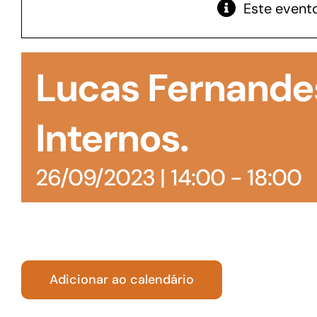
Este evento
GoiásFomento Giro
Para compra de matérias primas, insumos,
Lucas Fernande
manutenção de estoques e despesas operacionais
Internos.
26/09/2023 | 14:00
-
18:00
Adicionar ao calendário
Turismo