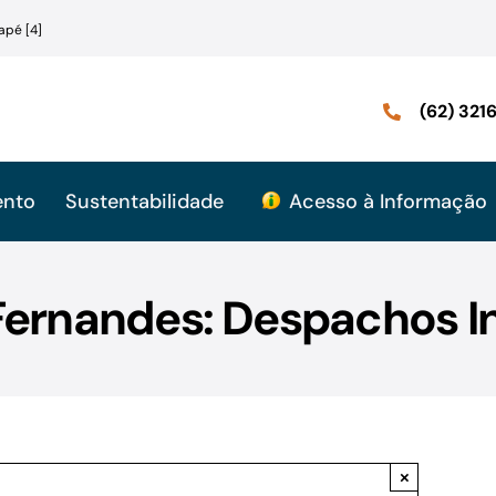
apé [4]
(62) 32
ento
Sustentabilidade
Acesso à Informação
Fernandes: Despachos In
×