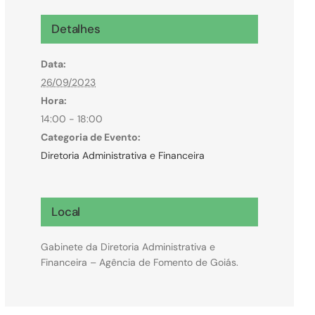
Microcrédito
Detalhes
Para MEI, microempresas e pessoas físicas
Data:
(feirantes e transportes)
26/09/2023
Hora:
14:00 - 18:00
Categoria de Evento:
Diretoria Administrativa e Financeira
Local
Gabinete da Diretoria Administrativa e
Financeira – Agência de Fomento de Goiás.
Todas Linhas de Crédito