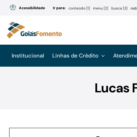
Ir
Acessibilidade
Ir para:
conteúdo [1]
menu [2]
busca [3]
rod
para
o
conteúdo
Institucional
Linhas de Crédito
Atendim
Lucas 