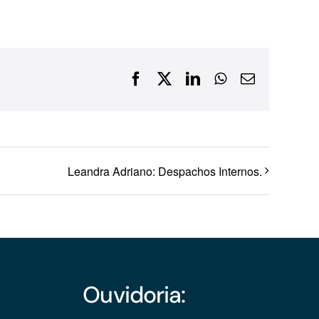
Financiamentos com recursos do BNDES, Fungetur,
Finep, FCO
Facebook
X
LinkedIn
WhatsApp
E-
mail
Leandra Adriano: Despachos Internos.
Ouvidoria: