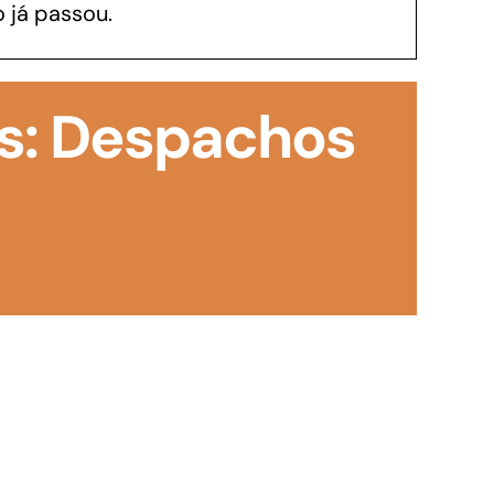
 já passou.
GoiásFomento Investimento
Para modernizar, ampliar, adquirir maquinários,
s: Despachos
realizar obras, dentre outros serviços
Repasse