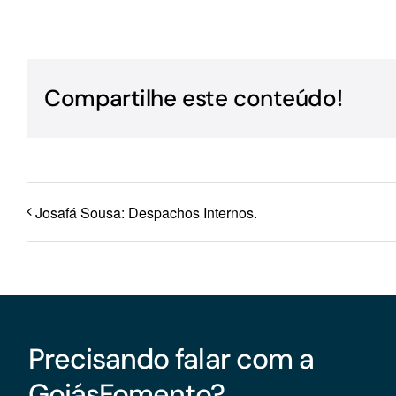
Para os negócios voltados aos serviços do setor de
turismo
Compartilhe este conteúdo!
Josafá Sousa: Despachos Internos.
Precisando falar com a
GoiásFomento?