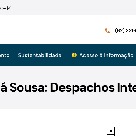
apé [4]
(62) 32
ento
Sustentabilidade
Acesso à Informação
á Sousa: Despachos Int
×