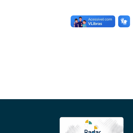
Conheça as demais linhas de crédito da
GoiásFomento