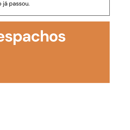
 já passou.
GoiásFomento Investimento
Para modernizar, ampliar, adquirir maquinários,
Despachos
realizar obras, dentre outros serviços
Repasse