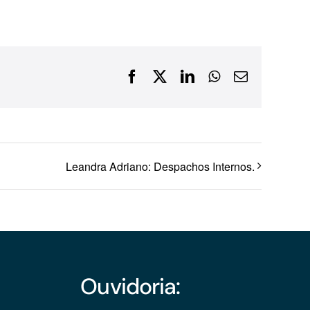
Financiamentos com recursos do BNDES, Fungetur,
Finep, FCO
Facebook
X
LinkedIn
WhatsApp
E-
mail
Leandra Adriano: Despachos Internos.
Ouvidoria: