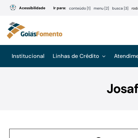
Ir
Acessibilidade
Ir para:
conteúdo [1]
menu [2]
busca [3]
rod
para
o
conteúdo
Institucional
Linhas de Crédito
Atendim
Josaf