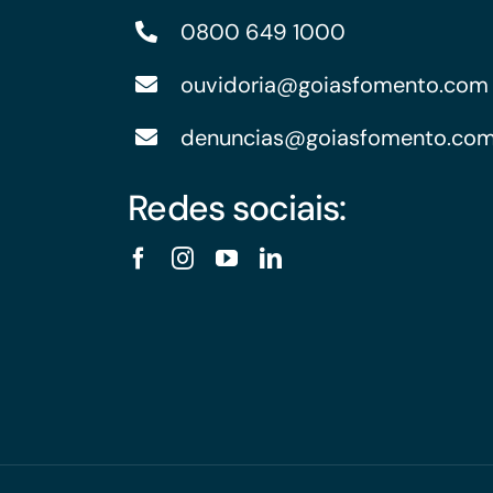
0800 649 1000
ouvidoria@goiasfomento.com
denuncias@goiasfomento.co
Redes sociais: