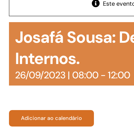
Este evento
GoiásFomento Giro
Para compra de matérias primas, insumos,
Josafá Sousa: 
manutenção de estoques e despesas operacionais
Internos.
26/09/2023 | 08:00
-
12:00
Adicionar ao calendário
Turismo