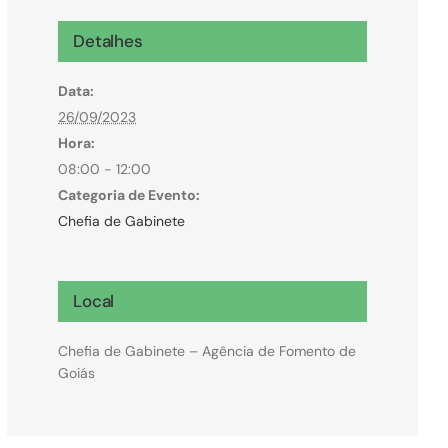
Microcrédito
Detalhes
Para MEI, microempresas e pessoas físicas
Data:
(feirantes e transportes)
26/09/2023
Hora:
08:00 - 12:00
Categoria de Evento:
Chefia de Gabinete
Local
Chefia de Gabinete – Agência de Fomento de
Goiás
Todas Linhas de Crédito