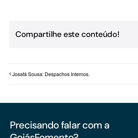
Para os negócios voltados aos serviços do setor de
turismo
Compartilhe este conteúdo!
Josafá Sousa: Despachos Internos.
Precisando falar com a
GoiásFomento?