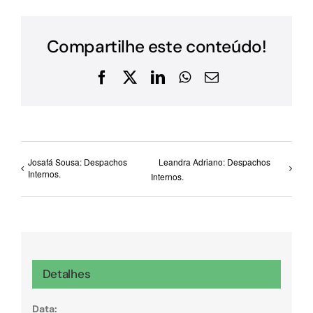
Compartilhe este conteúdo!
Facebook
X
LinkedIn
WhatsApp
E-
mail
Josafá Sousa: Despachos
Leandra Adriano: Despachos
Internos.
Internos.
Detalhes
Data: