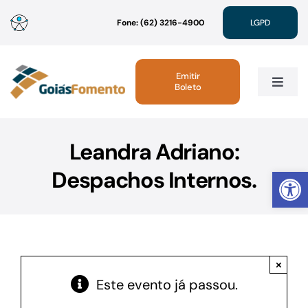
Ir
Fone: (62) 3216-4900
LGPD
para
o
conteúdo
Emitir
Boleto
Toggle
Navig
Institucional
Leandra Adriano:
Abrir 
Despachos Internos.
Linhas de Crédito
Atendimento
×
Sustentabilidade
Este evento já passou.