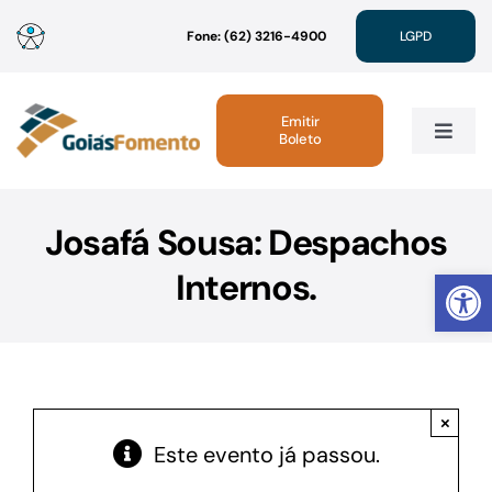
Ir
Fone: (62) 3216-4900
LGPD
para
o
conteúdo
Emitir
Boleto
Toggle
Navig
Institucional
Josafá Sousa: Despachos
Abrir 
Internos.
Linhas de Crédito
Atendimento
×
Sustentabilidade
Este evento já passou.