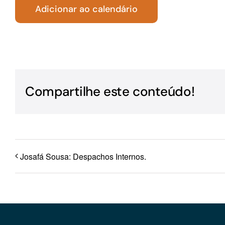
Adicionar ao calendário
Para os negócios voltados aos serviços do setor de
turismo
Compartilhe este conteúdo!
Josafá Sousa: Despachos Internos.