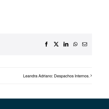
Financiamentos com recursos do BNDES, Fungetur,
Finep, FCO
Facebook
X
LinkedIn
WhatsApp
E-
mail
Leandra Adriano: Despachos Internos.