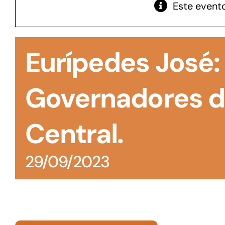
Este evento
GoiásFomento Giro
Para compra de matérias primas, insumos,
Eurípedes José:
manutenção de estoques e despesas operacionais
Governadores do
Central.
29/09/2023
Turismo