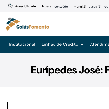
Ir
Acessibilidade
Ir para:
conteúdo [1]
menu [2]
busca [3]
rod
para
o
conteúdo
Institucional
Linhas de Crédito
Atendim
Eurípedes José: 