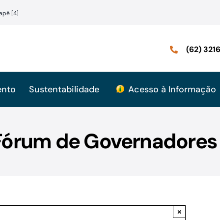
apé [4]
(62) 32
ento
Sustentabilidade
Acesso à Informação
Fórum de Governadores d
×