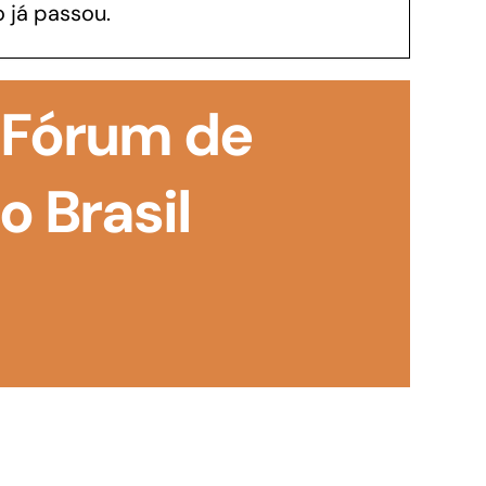
 já passou.
GoiásFomento Investimento
Para modernizar, ampliar, adquirir maquinários,
 Fórum de
realizar obras, dentre outros serviços
 Brasil
Repasse