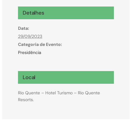
Microcrédito
Detalhes
Para MEI, microempresas e pessoas físicas
Data:
(feirantes e transportes)
29/09/2023
Categoria de Evento:
Presidência
Local
Rio Quente – Hotel Turismo – Rio Quente
Resorts.
Todas Linhas de Crédito