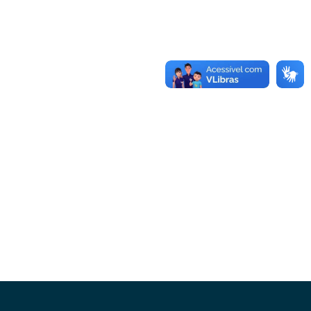
Conheça as demais linhas de crédito da
GoiásFomento