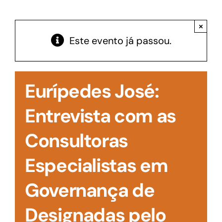
Acesso à Informação
×
Este evento já passou.
Eurípedes José:
Entrevista com as
Consultoras
Especialistas em
Governança de
Designadas pelo