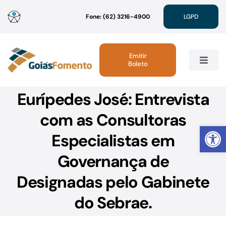
Ir
Fone: (62) 3216-4900
LGPD
para
o
conteúdo
Emitir
Boleto
Toggle
Navig
Eurípedes José: Entrevista
Institucional
com as Consultoras
Abrir 
Linhas de Crédito
Especialistas em
Governança de
Atendimento
Designadas pelo Gabinete
Sustentabilidade
do Sebrae.