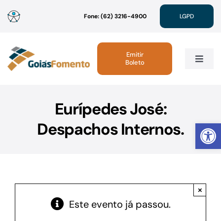
Ir
Fone: (62) 3216-4900
LGPD
para
o
conteúdo
Emitir
Boleto
Toggle
Navig
Institucional
Eurípedes José:
Abrir 
Despachos Internos.
Linhas de Crédito
Atendimento
×
Sustentabilidade
Este evento já passou.