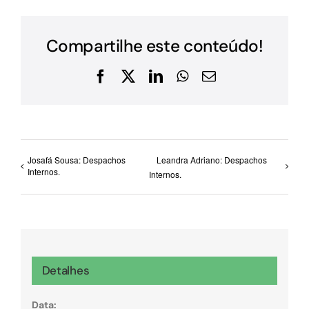
Compartilhe este conteúdo!
Facebook
X
LinkedIn
WhatsApp
E-
mail
Josafá Sousa: Despachos
Leandra Adriano: Despachos
Internos.
Internos.
Detalhes
Data: