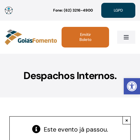
Ir
Fone: (62) 3216-4900
LGPD
para
o
conteúdo
Emitir
Boleto
Toggle
Navig
Institucional
Despachos Internos.
Abrir 
Linhas de Crédito
Atendimento
×
Sustentabilidade
Este evento já passou.