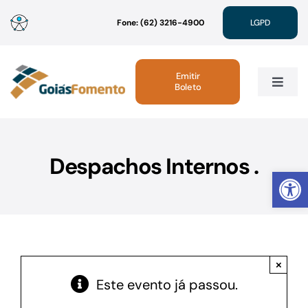
Ir
Fone: (62) 3216-4900
LGPD
para
o
conteúdo
Emitir
Boleto
Toggle
Navig
Institucional
Despachos Internos .
Abrir 
Linhas de Crédito
Atendimento
×
Sustentabilidade
Este evento já passou.