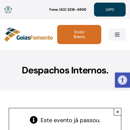
Ir
Fone: (62) 3216-4900
LGPD
para
o
conteúdo
Emitir
Boleto
Toggle
Navig
Institucional
Despachos Internos.
Abrir 
Linhas de Crédito
Atendimento
×
Sustentabilidade
Este evento já passou.