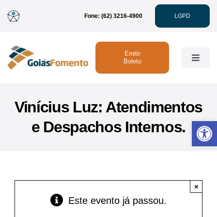
Ir
Fone: (62) 3216-4900
LGPD
para
o
conteúdo
Emitir
Toggle
Boleto
Naviga
Institucional
Vinícius Luz: Atendimentos
Abrir 
e Despachos Internos.
Linhas de Crédito
Atendimento
×
Sustentabilidade
Este evento já passou.