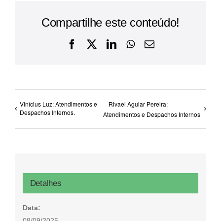
Compartilhe este conteúdo!
Facebook
X
LinkedIn
WhatsApp
E-
mail
Vinícius Luz: Atendimentos e
Rivael Aguiar Pereira:
Despachos Internos.
Atendimentos e Despachos Internos
Detalhes
Data:
08/09/2025