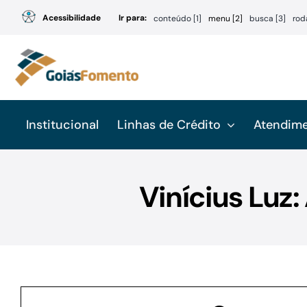
Ir
Acessibilidade
Ir para:
conteúdo [1]
menu [2]
busca [3]
rod
para
o
conteúdo
Institucional
Linhas de Crédito
Atendim
Vinícius Luz