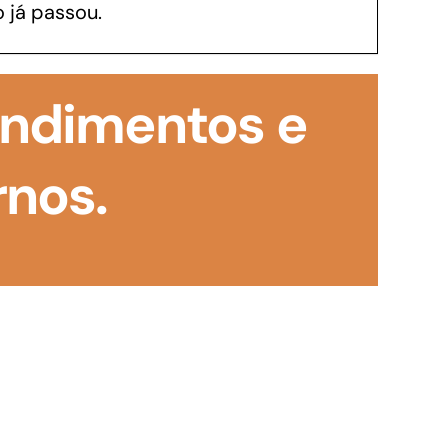
 já passou.
GoiásFomento Investimento
Para modernizar, ampliar, adquirir maquinários,
tendimentos e
realizar obras, dentre outros serviços
rnos.
Repasse