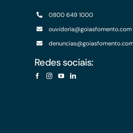
0800 649 1000
ouvidoria@goiasfomento.com
denuncias@goiasfomento.co
Redes sociais: