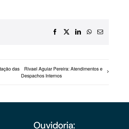
Financiamentos com recursos do BNDES, Fungetur,
Finep, FCO
Facebook
X
LinkedIn
WhatsApp
E-
mail
ntação das
Rivael Aguiar Pereira: Atendimentos e
Despachos Internos
Ouvidoria: