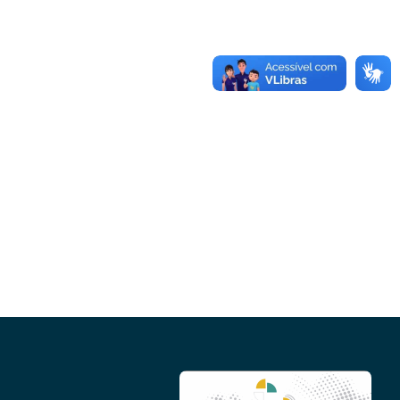
Conheça as demais linhas de crédito da
GoiásFomento