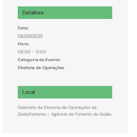
Microcrédito
Detalhes
Para MEI, microempresas e pessoas físicas
Data:
(feirantes e transportes)
08/09/2025
Hora:
08:00 - 12:00
Categoria de Evento:
Diretoria de Operações
Local
Gabinete da Diretoria de Operações da
GoiásFomento – Agência de Fomento de Goiás.
Todas Linhas de Crédito