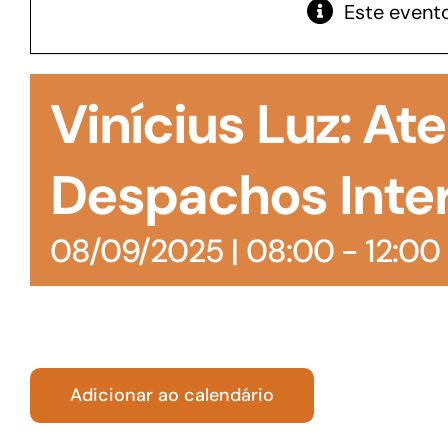
Este evento
GoiásFomento Giro
Para compra de matérias primas, insumos,
Vinícius Luz: A
manutenção de estoques e despesas operacionais
Despachos Inte
08/09/2025 | 08:00
-
12:00
Adicionar ao calendário
Turismo