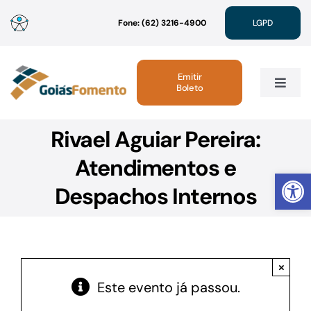
Ir
Fone: (62) 3216-4900
LGPD
para
o
conteúdo
Emitir
Boleto
Toggle
Navig
Rivael Aguiar Pereira:
Institucional
Atendimentos e
Abrir 
Linhas de Crédito
Despachos Internos
Atendimento
×
Sustentabilidade
Este evento já passou.