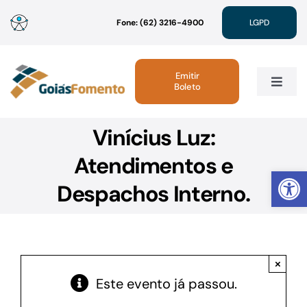
Ir
Fone: (62) 3216-4900
LGPD
para
o
conteúdo
Emitir
Boleto
Toggle
Navig
Vinícius Luz:
Institucional
Atendimentos e
Abrir 
Linhas de Crédito
Despachos Interno.
Atendimento
×
Sustentabilidade
Este evento já passou.