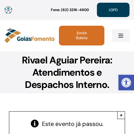
Ir
Fone: (62) 3216-4900
LGPD
para
o
conteúdo
Emitir
Boleto
Toggle
Navig
Rivael Aguiar Pereira:
Institucional
Atendimentos e
Abrir 
Linhas de Crédito
Despachos Interno.
Atendimento
×
Sustentabilidade
Este evento já passou.