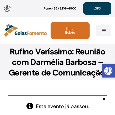
Ir
Fone: (62) 3216-4900
LGPD
para
o
conteúdo
Emitir
Boleto
Toggle
Navig
Rufino Veríssimo: Reunião
Institucional
com Darmélia Barbosa –
Abrir 
Linhas de Crédito
Gerente de Comunicação.
Atendimento
×
Sustentabilidade
Este evento já passou.