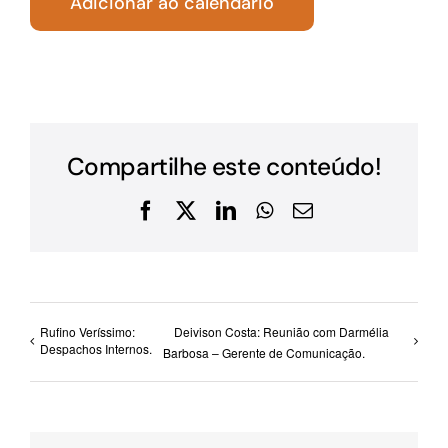
Adicionar ao calendário
Compartilhe este conteúdo!
Facebook
X
LinkedIn
WhatsApp
E-
mail
Rufino Veríssimo:
Deivison Costa: Reunião com Darmélia
Despachos Internos.
Barbosa – Gerente de Comunicação.