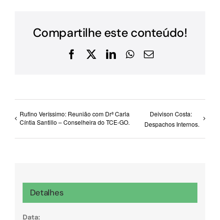
Compartilhe este conteúdo!
Facebook
X
LinkedIn
WhatsApp
E-
mail
Rufino Veríssimo: Reunião com Drª Carla
Deivison Costa:
Cíntia Santillo – Conselheira do TCE-GO.
Despachos Internos.
Detalhes
Data: