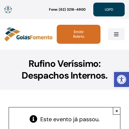
Ir
Fone: (62) 3216-4900
LGPD
para
o
conteúdo
Emitir
Boleto
Toggle
Navig
Institucional
Rufino Veríssimo:
Abrir 
Despachos Internos.
Linhas de Crédito
Atendimento
×
Sustentabilidade
Este evento já passou.