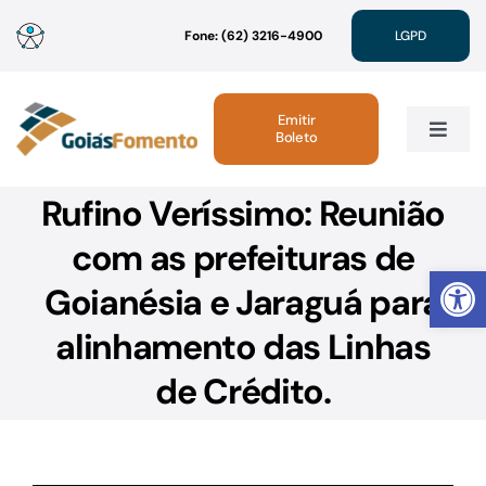
Ir
Fone: (62) 3216-4900
LGPD
para
o
conteúdo
Emitir
Boleto
Toggle
Navig
Rufino Veríssimo: Reunião
Institucional
com as prefeituras de
Abrir 
Linhas de Crédito
Goianésia e Jaraguá para
alinhamento das Linhas
Atendimento
de Crédito.
Sustentabilidade