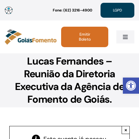
Ir
Fone: (62) 3216-4900
LGPD
para
o
conteúdo
Emitir
Boleto
Toggle
Navig
Lucas Fernandes –
Institucional
Reunião da Diretoria
Abrir 
Linhas de Crédito
Executiva da Agência de
Fomento de Goiás.
Atendimento
Sustentabilidade
×