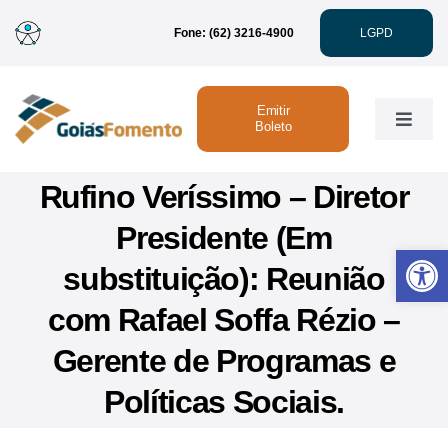
Ir
Fone: (62) 3216-4900
LGPD
para
o
conteúdo
Emitir
Toggle
Boleto
Naviga
Rufino Veríssimo – Diretor
Institucional
Presidente (Em
Abrir 
Linhas de Crédito
substituição): Reunião
com Rafael Soffa Rézio –
Atendimento
Gerente de Programas e
Sustentabilidade
Políticas Sociais.