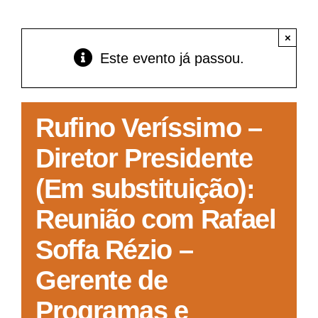
Acesso à Informação
×
Este evento já passou.
Rufino Veríssimo –
Diretor Presidente
(Em substituição):
Reunião com Rafael
Soffa Rézio –
Gerente de
Programas e