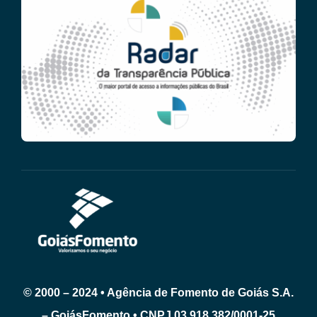
© 2000 – 2024 • Agência de Fomento de Goiás S.A.
– GoiásFomento • CNPJ 03.918.382/0001-25