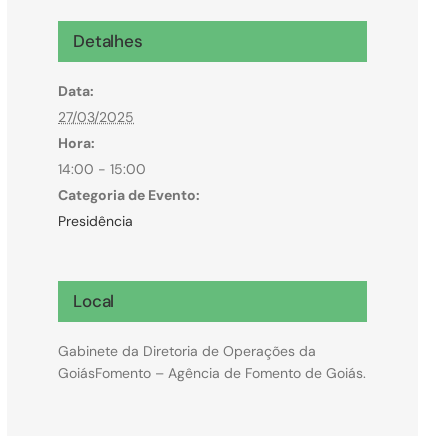
Microcrédito
Detalhes
Para MEI, microempresas e pessoas físicas
Data:
(feirantes e transportes)
27/03/2025
Hora:
14:00 - 15:00
Categoria de Evento:
Presidência
Local
Gabinete da Diretoria de Operações da
GoiásFomento – Agência de Fomento de Goiás.
Todas Linhas de Crédito