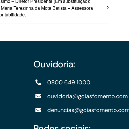
ssimo – Diretor Presidente (Em substituição):
Maria Terezinha da Mota Batista – Assessora
ontabilidade.
Ouvidoria:
0800 649 1000
ouvidoria@goiasfomento.com
denuncias@goiasfomento.co
Redes sociais: