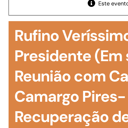
Este evento
GoiásFomento Giro
Para compra de matérias primas, insumos,
Rufino Veríssimo
manutenção de estoques e despesas operacionais
Presidente (Em 
Reunião com Cam
Camargo Pires-
Recuperação de 
Turismo