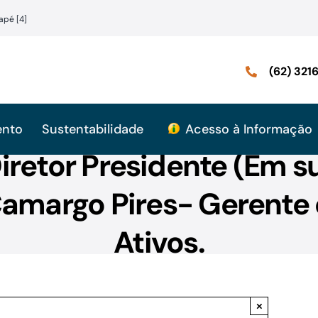
apé [4]
(62) 32
ento
Sustentabilidade
Acesso à Informação
iretor Presidente (Em s
Camargo Pires- Gerente
Ativos.
×