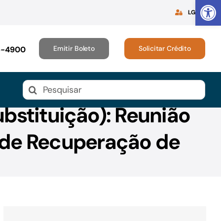
Abrir 
LGPD
Emitir Boleto
Solicitar Crédito
16-4900
Buscar
resultados
ubstituição): Reunião
para:
 de Recuperação de