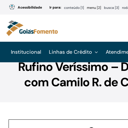
Ir
Acessibilidade
Ir para:
conteúdo [1]
menu [2]
busca [3]
rod
para
o
conteúdo
Institucional
Linhas de Crédito
Atendim
Rufino Veríssimo – D
com Camilo R. de 