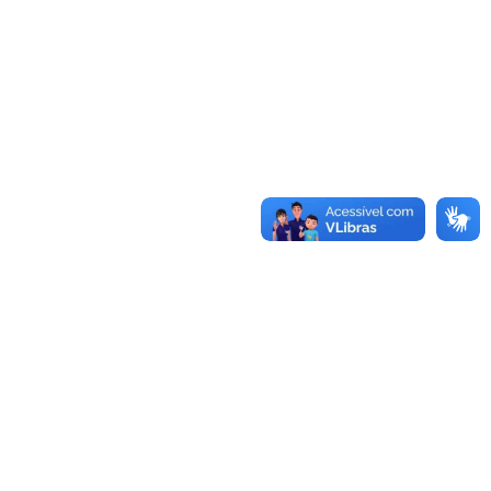
Conheça as demais linhas de crédito da
GoiásFomento