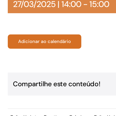
27/03/2025 | 14:00
-
15:00
Para os negócios voltados aos serviços do setor de
turismo
Adicionar ao calendário
Compartilhe este conteúdo!