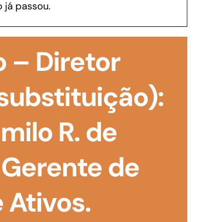
 já passou.
GoiásFomento Investimento
Para modernizar, ampliar, adquirir maquinários,
 – Diretor
realizar obras, dentre outros serviços
substituição):
ilo R. de
 Gerente de
Ativos.
Repasse