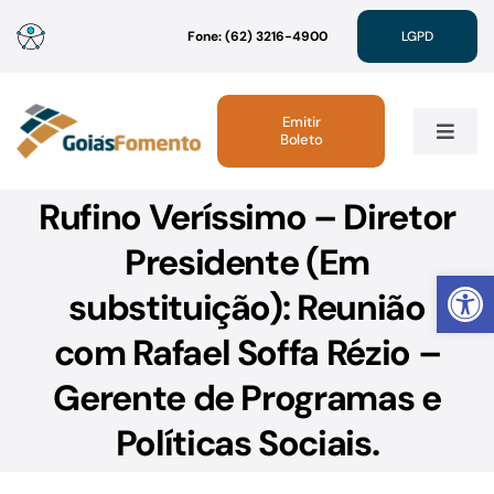
Ir
Fone: (62) 3216-4900
LGPD
para
o
conteúdo
Emitir
Boleto
Toggle
Navig
Rufino Veríssimo – Diretor
Institucional
Presidente (Em
Abrir 
Linhas de Crédito
substituição): Reunião
com Rafael Soffa Rézio –
Atendimento
Gerente de Programas e
Sustentabilidade
Políticas Sociais.