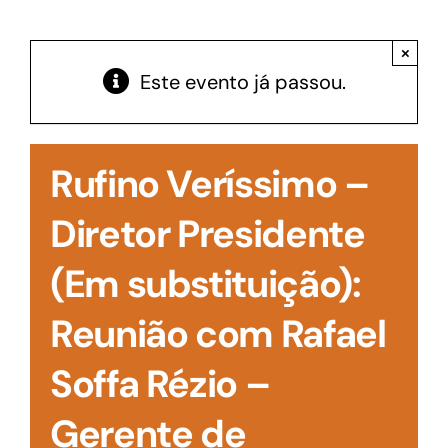
Acesso à Informação
×
Este evento já passou.
Rufino Veríssimo –
Diretor Presidente
(Em substituição):
Reunião com Rafael
Soffa Rézio –
Gerente de