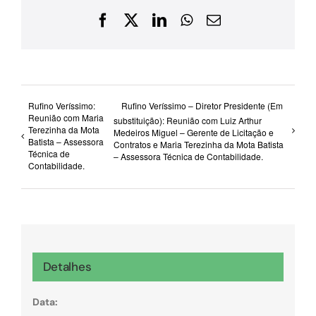
Facebook
X
LinkedIn
WhatsApp
E-
mail
Rufino Veríssimo:
Rufino Veríssimo – Diretor Presidente (Em
Reunião com Maria
substituição): Reunião com Luiz Arthur
Terezinha da Mota
Medeiros Miguel – Gerente de Licitação e
Batista – Assessora
Contratos e Maria Terezinha da Mota Batista
Técnica de
– Assessora Técnica de Contabilidade.
Contabilidade.
Detalhes
Data: