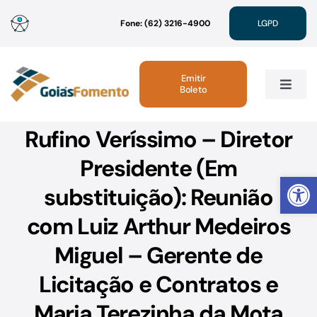
Ir
Fone: (62) 3216-4900
LGPD
para
o
conteúdo
Emitir
Boleto
Toggle
Navig
Rufino Veríssimo – Diretor
Institucional
Presidente (Em
Abrir 
Linhas de Crédito
substituição): Reunião
com Luiz Arthur Medeiros
Atendimento
Miguel – Gerente de
Sustentabilidade
Licitação e Contratos e
Maria Terezinha da Mota