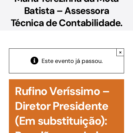
Acesso à Informação
Batista – Assessora
Técnica de Contabilidade.
×
Este evento já passou.
Rufino Veríssimo –
Diretor Presidente
(Em substituição):