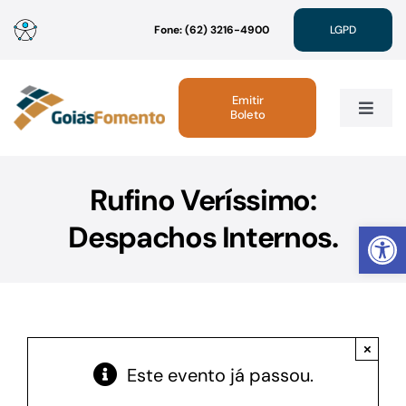
Ir
Fone: (62) 3216-4900
LGPD
para
o
conteúdo
Emitir
Boleto
Toggle
Navig
Institucional
Rufino Veríssimo:
Abrir 
Despachos Internos.
Linhas de Crédito
Atendimento
×
Sustentabilidade
Este evento já passou.