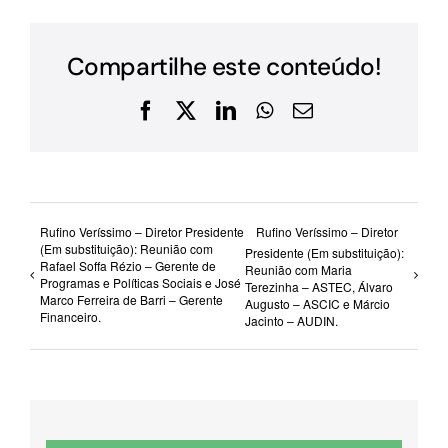
Compartilhe este conteúdo!
Facebook
X
LinkedIn
WhatsApp
E-
mail
Rufino Veríssimo – Diretor Presidente
Rufino Veríssimo – Diretor
(Em substituição): Reunião com
Presidente (Em substituição):
Rafael Soffa Rézio – Gerente de
Reunião com Maria
Programas e Políticas Sociais e José
Terezinha – ASTEC, Álvaro
Marco Ferreira de Barri – Gerente
Augusto – ASCIC e Márcio
Financeiro.
Jacinto – AUDIN.