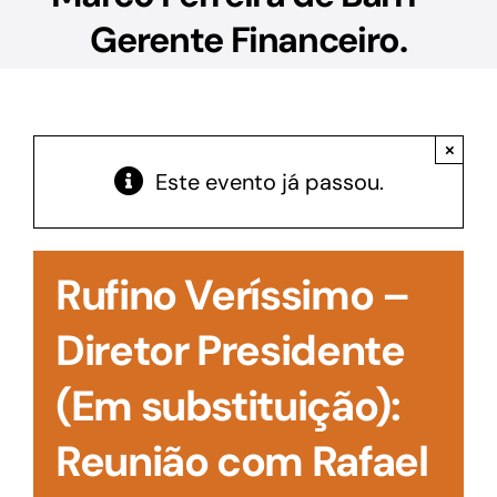
Acesso à Informação
Gerente Financeiro.
×
Este evento já passou.
Rufino Veríssimo –
Diretor Presidente
(Em substituição):
Reunião com Rafael