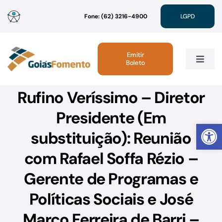
Ir
Fone: (62) 3216-4900
LGPD
para
o
conteúdo
Emitir
Boleto
Toggle
Navig
Rufino Veríssimo – Diretor
Institucional
Presidente (Em
Abrir 
Linhas de Crédito
substituição): Reunião
com Rafael Soffa Rézio –
Atendimento
Gerente de Programas e
Sustentabilidade
Políticas Sociais e José
Marco Ferreira de Barri –