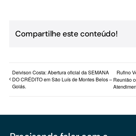
Para os negócios voltados aos serviços do setor de
turismo
Compartilhe este conteúdo!
Deivison Costa: Abertura oficial da SEMANA
Rufino Ve
DO CRÉDITO em São Luís de Montes Belos –
Reunião c
Goiás.
Atendimen