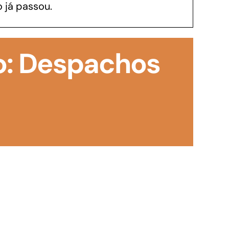
 já passou.
GoiásFomento Investimento
Para modernizar, ampliar, adquirir maquinários,
o: Despachos
realizar obras, dentre outros serviços
Repasse