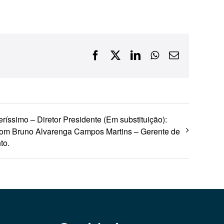
Financiamentos com recursos do BNDES, Fungetur,
Finep, FCO
Facebook
X
LinkedIn
WhatsApp
E-
mail
ríssimo – Diretor Presidente (Em substituição):
om Bruno Alvarenga Campos Martins – Gerente de
to.