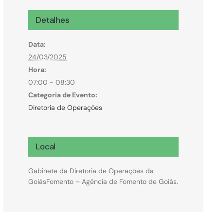
Microcrédito
Detalhes
Para MEI, microempresas e pessoas físicas
Data:
(feirantes e transportes)
24/03/2025
Hora:
07:00 - 08:30
Categoria de Evento:
Diretoria de Operações
Local
Gabinete da Diretoria de Operações da
GoiásFomento – Agência de Fomento de Goiás.
Todas Linhas de Crédito