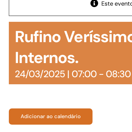
Este evento
GoiásFomento Giro
Para compra de matérias primas, insumos,
Rufino Veríssim
manutenção de estoques e despesas operacionais
Internos.
24/03/2025 | 07:00
-
08:30
Adicionar ao calendário
Turismo