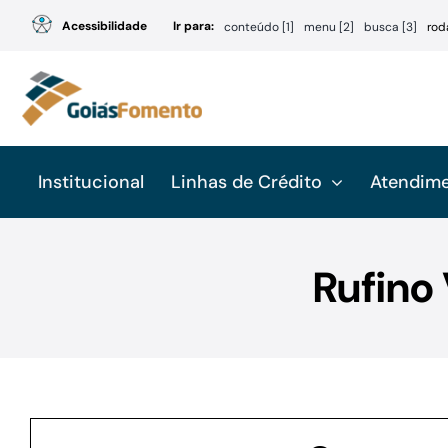
Ir
Acessibilidade
Ir para:
conteúdo [1]
menu [2]
busca [3]
rod
para
o
conteúdo
Institucional
Linhas de Crédito
Atendim
Rufino