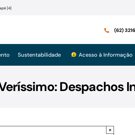
apé [4]
(62) 32
ento
Sustentabilidade
Acesso à Informação
 Veríssimo: Despachos In
×