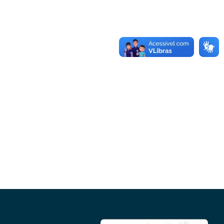
Conheça as demais linhas de crédito da
GoiásFomento