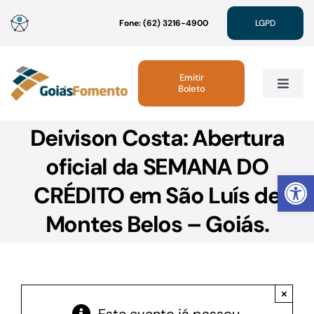
Ir
Fone: (62) 3216-4900
LGPD
para
o
conteúdo
Emitir
Boleto
Toggle
Navig
Deivison Costa: Abertura
Institucional
oficial da SEMANA DO
Abrir 
Linhas de Crédito
CRÉDITO em São Luís de
Montes Belos – Goiás.
Atendimento
Sustentabilidade
×