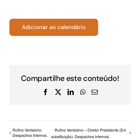
Adicionar ao calendário
Compartilhe este conteúdo!
Facebook
X
LinkedIn
WhatsApp
E-
mail
Rufino Veríssimo:
Rufino Veríssimo – Diretor Presidente (Em
Despachos Internos.
substituição): Despachos Internos.