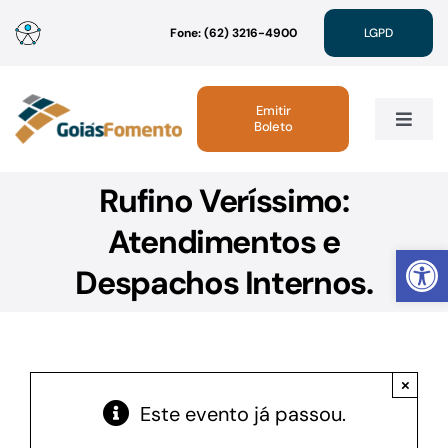
Ir
Fone: (62) 3216-4900
LGPD
para
o
conteúdo
Emitir
Boleto
Toggle
Navig
Rufino Veríssimo:
Institucional
Atendimentos e
Abrir 
Linhas de Crédito
Despachos Internos.
Atendimento
×
Sustentabilidade
Este evento já passou.