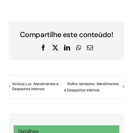
Compartilhe este conteúdo!
Facebook
X
LinkedIn
WhatsApp
E-
mail
Vinícius Luz: Atendimentos e
Rufino Veríssimo: Atendimentos
Despachos Internos.
e Despachos Internos.
Detalhes