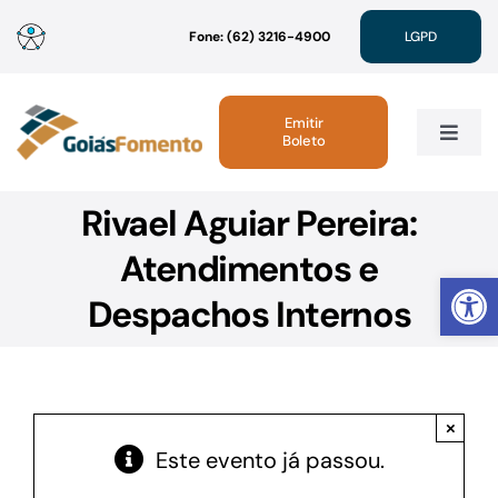
Ir
Fone: (62) 3216-4900
LGPD
para
o
conteúdo
Emitir
Boleto
Toggle
Navig
Rivael Aguiar Pereira:
Institucional
Atendimentos e
Abrir 
Linhas de Crédito
Despachos Internos
Atendimento
×
Sustentabilidade
Este evento já passou.