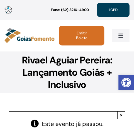
Ir
Fone: (62) 3216-4900
LGPD
para
o
conteúdo
Emitir
Boleto
Toggle
Navig
Rivael Aguiar Pereira:
Institucional
Lançamento Goiás +
Abrir 
Linhas de Crédito
Inclusivo
Atendimento
×
Sustentabilidade
Este evento já passou.