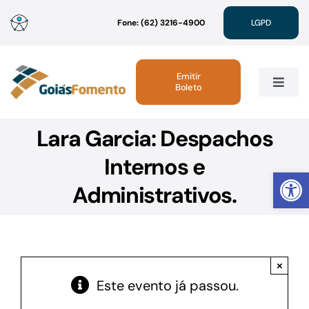
Ir
Fone: (62) 3216-4900
LGPD
para
o
conteúdo
Emitir
Boleto
Toggle
Navig
Lara Garcia: Despachos
Institucional
Internos e
Abrir 
Linhas de Crédito
Administrativos.
Atendimento
×
Sustentabilidade
Este evento já passou.