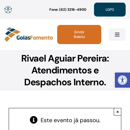
Ir
Fone: (62) 3216-4900
LGPD
para
o
conteúdo
Emitir
Boleto
Toggle
Navig
Rivael Aguiar Pereira:
Institucional
Atendimentos e
Abrir 
Linhas de Crédito
Despachos Interno.
Atendimento
×
Sustentabilidade
Este evento já passou.