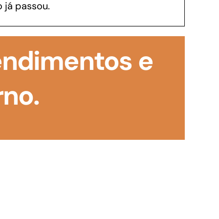
 já passou.
GoiásFomento Investimento
Para modernizar, ampliar, adquirir maquinários,
tendimentos e
realizar obras, dentre outros serviços
rno.
Repasse