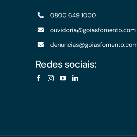
0800 649 1000
ouvidoria@goiasfomento.com
denuncias@goiasfomento.co
Redes sociais: