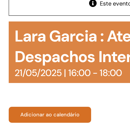
Este evento
GoiásFomento Giro
Para compra de matérias primas, insumos,
Lara Garcia : A
manutenção de estoques e despesas operacionais
Despachos Inte
21/05/2025 | 16:00
-
18:00
Adicionar ao calendário
Turismo