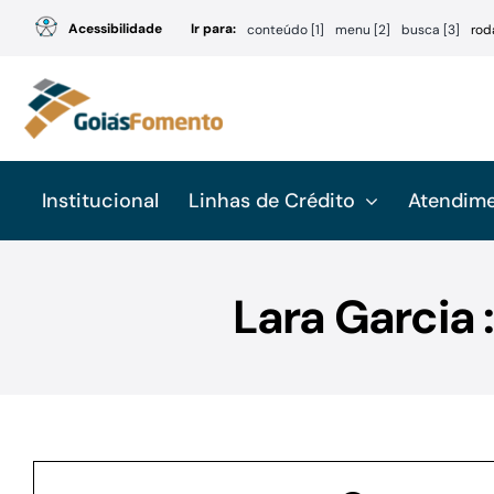
Ir
Acessibilidade
Ir para:
conteúdo [1]
menu [2]
busca [3]
rod
para
o
conteúdo
Institucional
Linhas de Crédito
Atendim
Lara Garcia 