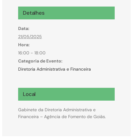
Microcrédito
Detalhes
Para MEI, microempresas e pessoas físicas
Data:
(feirantes e transportes)
21/05/2025
Hora:
16:00 - 18:00
Categoria de Evento:
Diretoria Administrativa e Financeira
Local
Gabinete da Diretoria Administrativa e
Financeira – Agência de Fomento de Goiás.
Todas Linhas de Crédito