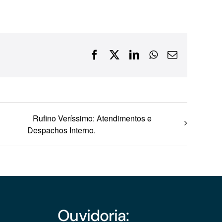
Financiamentos com recursos do BNDES, Fungetur,
Finep, FCO
Facebook
X
LinkedIn
WhatsApp
E-
mail
Rufino Veríssimo: Atendimentos e
Despachos Interno.
Ouvidoria: