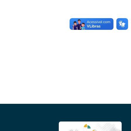
Conheça as demais linhas de crédito da
GoiásFomento