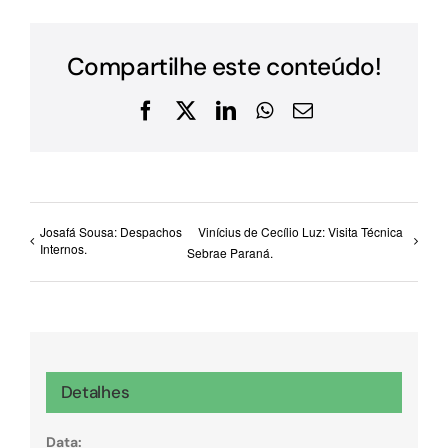
Compartilhe este conteúdo!
Facebook
X
LinkedIn
WhatsApp
E-
mail
Josafá Sousa: Despachos
Vinícius de Cecílio Luz: Visita Técnica
Internos.
Sebrae Paraná.
Detalhes
Data: