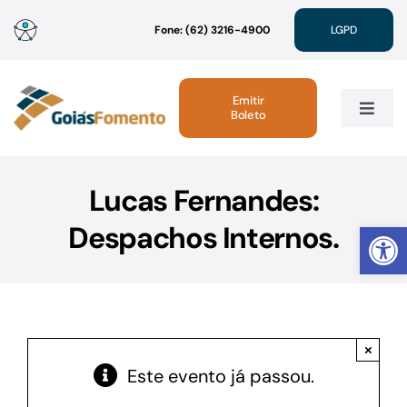
Ir
Fone: (62) 3216-4900
LGPD
para
o
conteúdo
Emitir
Boleto
Toggle
Navig
Institucional
Lucas Fernandes:
Abrir 
Despachos Internos.
Linhas de Crédito
Atendimento
×
Sustentabilidade
Este evento já passou.