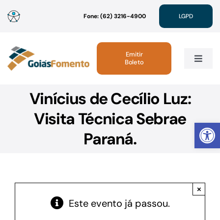
Ir
Fone: (62) 3216-4900
LGPD
para
o
conteúdo
Emitir
Boleto
Toggle
Navig
Vinícius de Cecílio Luz:
Institucional
Visita Técnica Sebrae
Abrir 
Linhas de Crédito
Paraná.
Atendimento
×
Sustentabilidade
Este evento já passou.