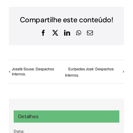
Compartilhe este conteúdo!
Facebook
X
LinkedIn
WhatsApp
E-
mail
Josafá Sousa: Despachos
Eurípedes José: Despachos
Internos.
Internos.
Detalhes
Data: