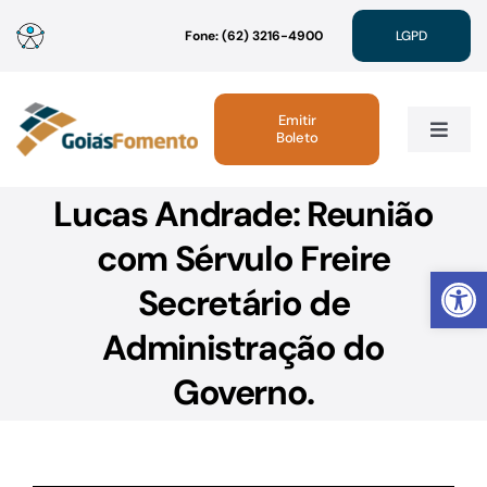
Ir
Fone: (62) 3216-4900
LGPD
para
o
conteúdo
Emitir
Boleto
Toggle
Navig
Lucas Andrade: Reunião
Institucional
com Sérvulo Freire
Abrir 
Linhas de Crédito
Secretário de
Administração do
Atendimento
Governo.
Sustentabilidade