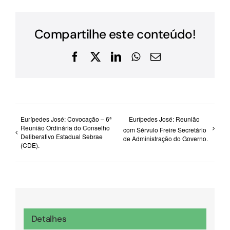
Compartilhe este conteúdo!
Facebook
X
LinkedIn
WhatsApp
E-
mail
Eurípedes José: Covocação – 6ª
Eurípedes José: Reunião
Reunião Ordinária do Conselho
com Sérvulo Freire Secretário
Deliberativo Estadual Sebrae
de Administração do Governo.
(CDE).
Detalhes