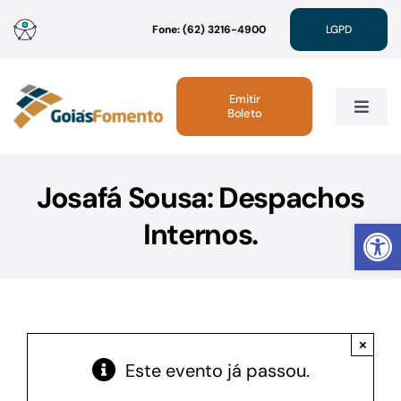
Ir
Fone: (62) 3216-4900
LGPD
para
o
conteúdo
Emitir
Boleto
Toggle
Navig
Institucional
Josafá Sousa: Despachos
Abrir 
Internos.
Linhas de Crédito
Atendimento
×
Sustentabilidade
Este evento já passou.